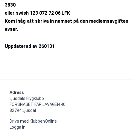
3830
eller swish 123 072 72 06 LFK
Kom ihåg att skriva in namnet på den medlemsavgiften 
avser.
Uppdaterad av 260131
Adress
Ljusdals Flygklubb

FORSNÄSET FÄRILAVÄGEN 40

82794 Ljusdal
Drivs med
KlubbenOnline
Logga in